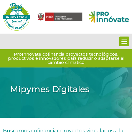
Ir
al
contenido
M
ProInnóvate cofinancia proyectos tecnológicos,
productivos e innovadores para reducir o adaptarse al
cambio climático
Mipymes Digitales
Buscamos cofinanciar proyectos vinculados a la